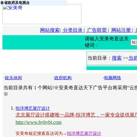
各省政府及电视台
网站搜索
|
分类目录
|
广告联盟
|
网站注册
|
请输入安美奇直达关
键词：
当前目录：
搜索
>>
当
·
·
·
娱乐休闲
政府机构
电脑网络
当前目录共有 1 个网站!※安美奇直达天下广告平台将采用“
※
恒洋博艺展厅设计
北京展厅设计搭建唯一品牌-恒洋博艺，一家专业提供展
http://www.hybybj.com
安美奇核定搜索直达词为→
恒洋博艺展厅设计