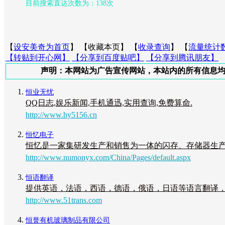
目前搜索直达次数为：138次
【
设安美奇为首页
】 【
收藏本页
】 【
收录查询
】 【
流量统计
【转贴到开心网】
【分享到百度贴吧】
【分享到腾讯朋友】
声明：本网站为广告宣传网站，本站内的所有信息均为广告，
恒业无忧
QQ日志,娱乐新闻,手机通迅,实用查询,免费算命.
http://www.hy5156.cn
恒忆电子
恒忆是一家集研发生产和销售为一体的闪存、存储器生
http://www.numonyx.com/China/Pages/default.aspx
恒语翻译
提供英语，法语，西语，德语，俄语，日语等语言翻译
http://www.51trans.com
恒誉有机玻璃制品有限公司